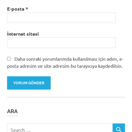
E-posta
*
İnternet sitesi
Daha sonraki yorumlarımda kullanılması için adım, e-
posta adresim ve site adresim bu tarayıcıya kaydedilsin.
ARA
Search
SEARCH