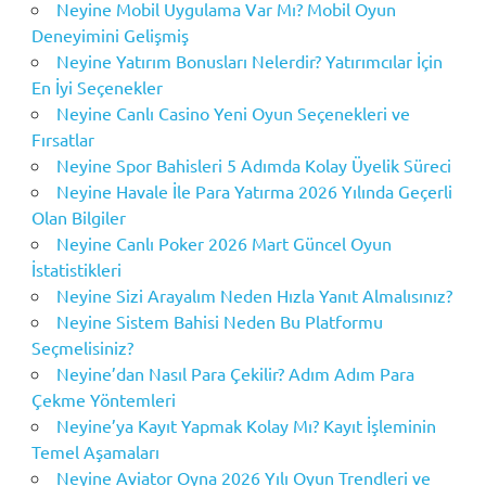
Neyine Mobil Uygulama Var Mı? Mobil Oyun
Deneyimini Gelişmiş
Neyine Yatırım Bonusları Nelerdir? Yatırımcılar İçin
En İyi Seçenekler
Neyine Canlı Casino Yeni Oyun Seçenekleri ve
Fırsatlar
Neyine Spor Bahisleri 5 Adımda Kolay Üyelik Süreci
Neyine Havale İle Para Yatırma 2026 Yılında Geçerli
Olan Bilgiler
Neyine Canlı Poker 2026 Mart Güncel Oyun
İstatistikleri
Neyine Sizi Arayalım Neden Hızla Yanıt Almalısınız?
Neyine Sistem Bahisi Neden Bu Platformu
Seçmelisiniz?
Neyine’dan Nasıl Para Çekilir? Adım Adım Para
Çekme Yöntemleri
Neyine’ya Kayıt Yapmak Kolay Mı? Kayıt İşleminin
Temel Aşamaları
Neyine Aviator Oyna 2026 Yılı Oyun Trendleri ve