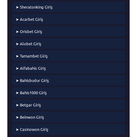
➤ Sheratonking Giriş
➤ Acarbet Giriş
➤ Orisbet Giriş
➤ Alobet Giriş
➤ Tamambet Giriş
➤ Alfabahis Giriş
➤ Bahisbudur Giriş
➤ Bahis1000 Giriş
➤ Betgar Giriş
➤ Beinwon Giriş
➤ Casinowon Giriş