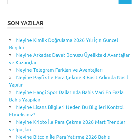
for:
SON YAZILAR
Neyine Kimlik Doğrulama 2026 Yılı İçin Güncel
Bilgiler
Neyine Arkadas Davet Bonusu Üyelikteki Avantajlar
ve Kazançlar
Neyine Telegram Farkları ve Avantajları
Neyine Payfix İle Para Çekme 3 Basit Adımda Nasıl
Yapılır
Neyine Hangi Spor Dallarında Bahis Var? En Fazla
Bahis Yaapılan
Neyine Lisans Bilgileri Neden Bu Bilgileri Kontrol
Etmelisiniz?
Neyine Kripto İle Para Çekme 2026 Mart Trendleri
ve İpuçları
Neyine Bitcoin İle Para Yatırma 2026 Bahis