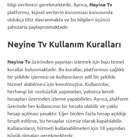
bilgi verilmesi gerekmektedir. Ayrıca,
Neyine Tv
platformu, kişisel verilerin korunması konusunda
oldukça titiz davranmakta ve bu bilgileri üçüncü
şahıslarla paylaşmamaktadır.
Neyine Tv Kullanım Kuralları
Neyine Tv
üzerinden yayınları izlemek için bazı temel
kurallar bulunmaktadır. Bu kurallar, platformun sağlıklı
bir şekilde işlemesi ve kullanıcıların adil bir şekilde
hizmet alabilmesi için konulmuştur. Kullanıcılar,
herhangi bir usulsüzlük yapmadan, yalnızca kendi
hesapları üzerinden izleme yapabilirler. Ayrıca, platform
üzerinde her kullanıcının bir hesabı olabilir ve çoklu
hesap açılması yasaktır. Eğer birden fazla hesap açıldığı
tespit edilirse, bu hesaplar süresiz olarak kapatılabilir.
Kullanıcıların, hizmeti kullanabilmeleri için 18 yaşından
büyük olmaları gerekmektedir.