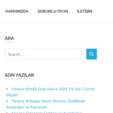
HAKKIMIZDA
SORUMLU OYUN
İLETIŞIM
ARA
Search
SEARCH
for:
SON YAZILAR
Neyine Kimlik Doğrulama 2026 Yılı İçin Güncel
Bilgiler
Neyine Arkadas Davet Bonusu Üyelikteki
Avantajlar ve Kazançlar
Neyine Telegram Farkları ve Avantajları