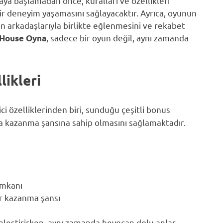
a başlamadan önce, kuralları ve özellikleri
bir deneyim yaşamasını sağlayacaktır. Ayrıca, oyunun
n arkadaşlarıyla birlikte eğlenmesini ve rekabet
, sadece bir oyun değil, aynı zamanda
 House Oyna
ikleri
i özelliklerinden biri, sunduğu çeşitli bonus
zla kazanma şansına sahip olmasını sağlamaktadır.
imkanı
er kazanma şansı
inleştirirken, aynı zamanda heyecan dolu anlar