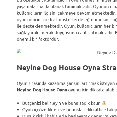
yaşamalarına da olanak tanımaktadır. Oyunun dina
kullanıcıların ilgisini çekmeye devam etmektedir. A
oyuncuların farklı atmosferlerde eğlenmesini sağl
ile desteklenmektedir. Oyun, kullanıcıların her bi
sağlayarak, merak duygusunu canlı tutmaktadır. Bu
önemli bir faktördür.
Neyine Dog House Oyna Strat
Oyun sırasında kazanma şansını artırmak isteyen oy
oyunu için dikkate alabil
Neyine Dog House Oyna
Bütçenizi belirleyin ve buna sadık kalın
Oyun içi özellikleri ve bonusları dikkatlice taki
Düşük riskli bahislerle başlayarak deneyim kaz