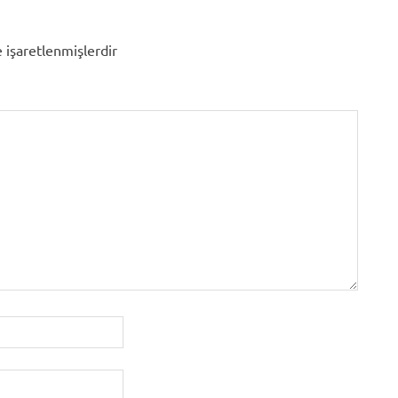
e işaretlenmişlerdir