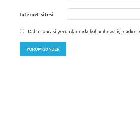
İnternet sitesi
Daha sonraki yorumlarımda kullanılması için adım, 