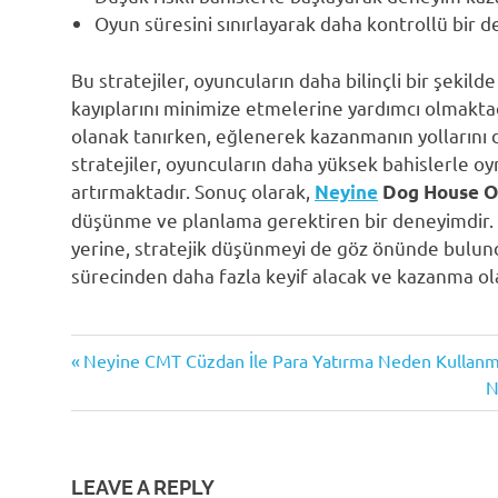
Oyun süresini sınırlayarak daha kontrollü bir 
Bu stratejiler, oyuncuların daha bilinçli bir şeki
kayıplarını minimize etmelerine yardımcı olmaktadı
olanak tanırken, eğlenerek kazanmanın yollarını 
stratejiler, oyuncuların daha yüksek bahislerle o
artırmaktadır. Sonuç olarak,
Neyine
Dog House O
düşünme ve planlama gerektiren bir deneyimdir.
yerine, stratejik düşünmeyi de göz önünde bulun
sürecinden daha fazla keyif alacak ve kazanma olası
Bonus
Previous
Yazı
Neyine CMT Cüzdan İle Para Yatırma Neden Kullanma
sistemleri
Post:
N
N
gezinmesi
Çevrimiçi
P
Eğlence
Slot
Oyunları
LEAVE A REPLY