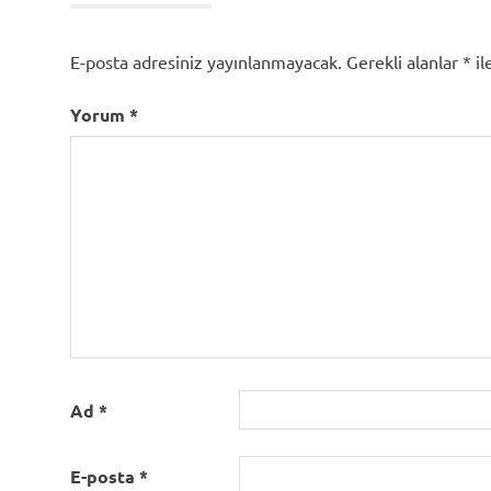
E-posta adresiniz yayınlanmayacak.
Gerekli alanlar
*
il
Yorum
*
Ad
*
E-posta
*