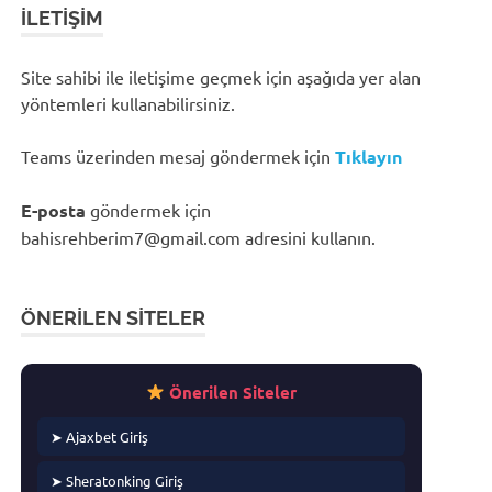
İLETIŞIM
Site sahibi ile iletişime geçmek için aşağıda yer alan
yöntemleri kullanabilirsiniz.
Teams üzerinden mesaj göndermek için
Tıklayın
E-posta
göndermek için
bahisrehberim7@gmail.com
adresini kullanın.
ÖNERILEN SITELER
Önerilen Siteler
➤ Ajaxbet Giriş
➤ Sheratonking Giriş