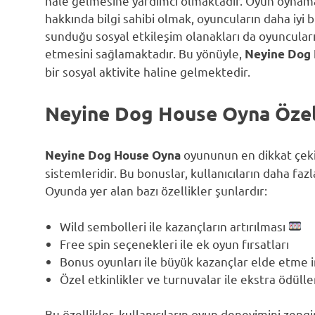
hale gelmesine yardımcı olmaktadır. Oyun oynamay
hakkında bilgi sahibi olmak, oyuncuların daha iyi 
sunduğu sosyal etkileşim olanakları da oyuncuları
etmesini sağlamaktadır. Bu yönüyle,
Neyine Dog
bir sosyal aktivite haline gelmektedir.
Neyine Dog House Oyna Özell
oyununun en dikkat çekic
Neyine Dog House Oyna
sistemleridir. Bu bonuslar, kullanıcıların daha fa
Oyunda yer alan bazı özellikler şunlardır:
Wild sembolleri ile kazançların artırılması
Free spin seçenekleri ile ek oyun fırsatları
Bonus oyunları ile büyük kazançlar elde etme 
Özel etkinlikler ve turnuvalar ile ekstra ödüll
Bu özellikler, kullanıcıların oyun deneyimini zeng