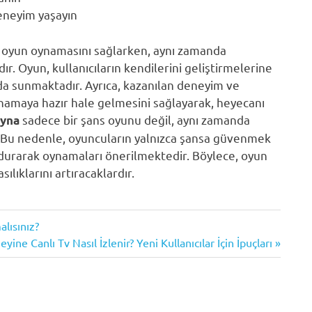
deneyim yaşayın
lde oyun oynamasını sağlarken, aynı zamanda
r. Oyun, kullanıcıların kendilerini geliştirmelerine
da sunmaktadır. Ayrıca, kazanılan deneyim ve
ynamaya hazır hale gelmesini sağlayarak, heyecanı
sadece bir şans oyunu değil, aynı zamanda
yna
 Bu nedenle, oyuncuların yalnızca şansa güvenmek
durarak oynamaları önerilmektedir. Böylece, oyun
lıklarını artıracaklardır.
lısınız?
ext
eyine Canlı Tv Nasıl İzlenir? Yeni Kullanıcılar İçin İpuçları
ost: