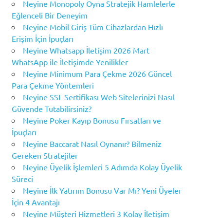
Neyine Monopoly Oyna Stratejik Hamlelerle
Eğlenceli Bir Deneyim
Neyine Mobil Giriş Tüm Cihazlardan Hızlı
Erişim İçin İpuçları
Neyine Whatsapp İletişim 2026 Mart
WhatsApp ile İletişimde Yenilikler
Neyine Minimum Para Çekme 2026 Güncel
Para Çekme Yöntemleri
Neyine SSL Sertifikası Web Sitelerinizi Nasıl
Güvende Tutabilirsiniz?
Neyine Poker Kayıp Bonusu Fırsatları ve
İpuçları
Neyine Baccarat Nasıl Oynanır? Bilmeniz
Gereken Stratejiler
Neyine Üyelik İşlemleri 5 Adımda Kolay Üyelik
Süreci
Neyine İlk Yatırım Bonusu Var Mı? Yeni Üyeler
İçin 4 Avantajı
Neyine Müşteri Hizmetleri 3 Kolay İletişim