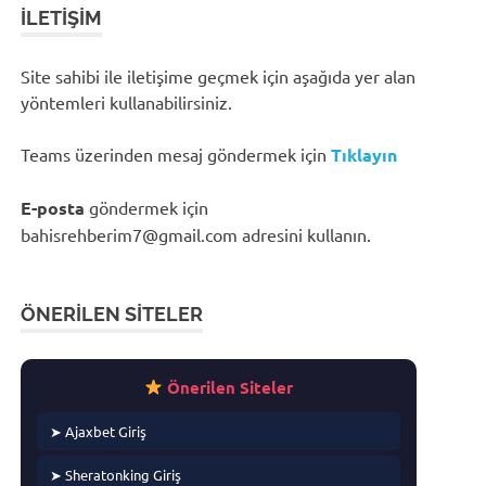
İLETIŞIM
Site sahibi ile iletişime geçmek için aşağıda yer alan
yöntemleri kullanabilirsiniz.
Teams üzerinden mesaj göndermek için
Tıklayın
E-posta
göndermek için
bahisrehberim7@gmail.com
adresini kullanın.
ÖNERILEN SITELER
Önerilen Siteler
➤ Ajaxbet Giriş
➤ Sheratonking Giriş