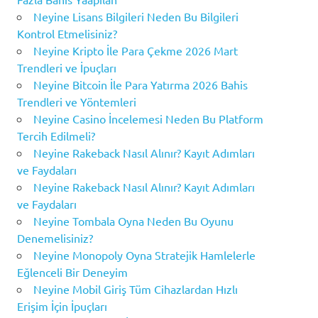
Neyine Lisans Bilgileri Neden Bu Bilgileri
Kontrol Etmelisiniz?
Neyine Kripto İle Para Çekme 2026 Mart
Trendleri ve İpuçları
Neyine Bitcoin İle Para Yatırma 2026 Bahis
Trendleri ve Yöntemleri
Neyine Casino İncelemesi Neden Bu Platform
Tercih Edilmeli?
Neyine Rakeback Nasıl Alınır? Kayıt Adımları
ve Faydaları
Neyine Rakeback Nasıl Alınır? Kayıt Adımları
ve Faydaları
Neyine Tombala Oyna Neden Bu Oyunu
Denemelisiniz?
Neyine Monopoly Oyna Stratejik Hamlelerle
Eğlenceli Bir Deneyim
Neyine Mobil Giriş Tüm Cihazlardan Hızlı
Erişim İçin İpuçları