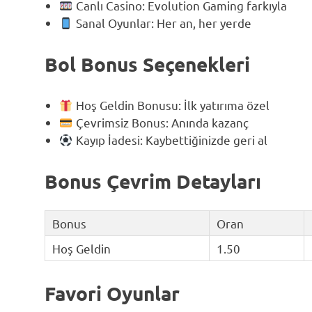
Canlı Casino: Evolution Gaming farkıyla
Sanal Oyunlar: Her an, her yerde
Bol Bonus Seçenekleri
Hoş Geldin Bonusu: İlk yatırıma özel
Çevrimsiz Bonus: Anında kazanç
Kayıp İadesi: Kaybettiğinizde geri al
Bonus Çevrim Detayları
Bonus
Oran
Hoş Geldin
1.50
Favori Oyunlar