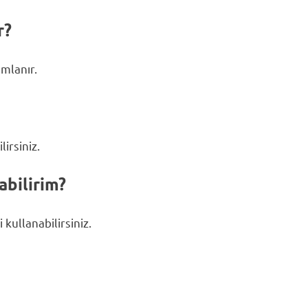
r?
amlanır.
irsiniz.
bilirim?
kullanabilirsiniz.