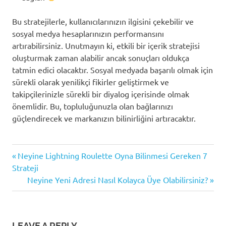
Bu stratejilerle, kullanıcılarınızın ilgisini çekebilir ve
sosyal medya hesaplarınızın performansını
artırabilirsiniz. Unutmayın ki, etkili bir içerik stratejisi
oluşturmak zaman alabilir ancak sonuçları oldukça
tatmin edici olacaktır. Sosyal medyada başarılı olmak için
sürekli olarak yenilikçi fikirler geliştirmek ve
takipçilerinizle sürekli bir diyalog içerisinde olmak
önemlidir. Bu, topluluğunuzla olan bağlarınızı
güçlendirecek ve markanızın bilinirliğini artıracaktır.
Hedef
Previous
Yazı
Neyine Lightning Roulette Oyna Bilinmesi Gereken 7
Kitle
Post:
Strateji
Analizi
gezinmesi
Next
Neyine Yeni Adresi Nasıl Kolayca Üye Olabilirsiniz?
İçerik
Post:
Paylaşımı
Sosyal
Medya
LEAVE A REPLY