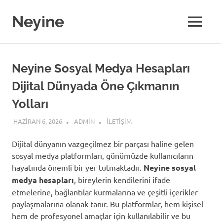
Skip
to
Neyine
MENU
content
Neyine Sosyal Medya Hesapları
Dijital Dünyada Öne Çıkmanın
Yolları
HAZIRAN 6, 2026
ADMIN
İLETIŞIM
Dijital dünyanın vazgeçilmez bir parçası haline gelen
sosyal medya platformları, günümüzde kullanıcıların
hayatında önemli bir yer tutmaktadır.
Neyine sosyal
medya hesapları
, bireylerin kendilerini ifade
etmelerine, bağlantılar kurmalarına ve çeşitli içerikler
paylaşmalarına olanak tanır. Bu platformlar, hem kişisel
hem de profesyonel amaçlar için kullanılabilir ve bu