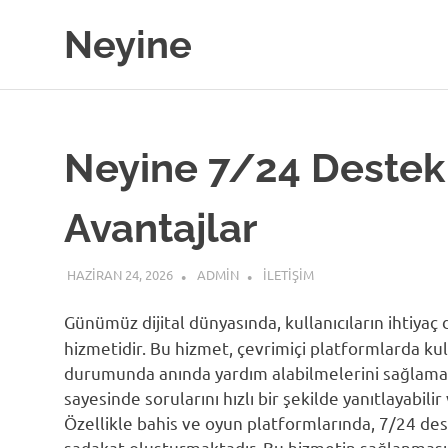
Skip
Neyine
to
content
Neyine 7/24 Destek
Avantajlar
HAZIRAN 24, 2026
ADMIN
İLETIŞIM
Günümüz dijital dünyasında, kullanıcıların ihtiya
hizmetidir. Bu hizmet, çevrimiçi platformlarda kul
durumunda anında yardım alabilmelerini sağlamakt
sayesinde sorularını hızlı bir şekilde yanıtlayabilir
Özellikle bahis ve oyun platformlarında, 7/24 des
sadakat oluşturmaktadır. Bu hizmetin sağlanması, 