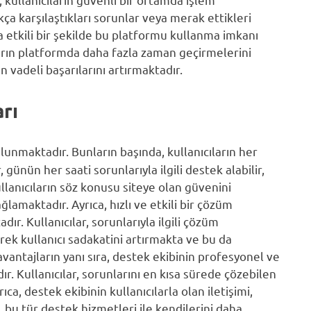
ıkça karşılaştıkları sorunlar veya merak ettikleri
ha etkili bir şekilde bu platformu kullanma imkanı
nların platformda daha fazla zaman geçirmelerini
 vadeli başarılarını artırmaktadır.
rı
lunmaktadır. Bunların başında, kullanıcıların her
günün her saati sorunlarıyla ilgili destek alabilir,
ullanıcıların söz konusu siteye olan güvenini
lamaktadır. Ayrıca, hızlı ve etkili bir çözüm
ır. Kullanıcılar, sorunlarıyla ilgili çözüm
rek kullanıcı sadakatini artırmakta ve bu da
vantajların yanı sıra, destek ekibinin profesyonel ve
dır. Kullanıcılar, sorunlarını en kısa sürede çözebilen
rıca, destek ekibinin kullanıcılarla olan iletişimi,
ar, bu tür destek hizmetleri ile kendilerini daha