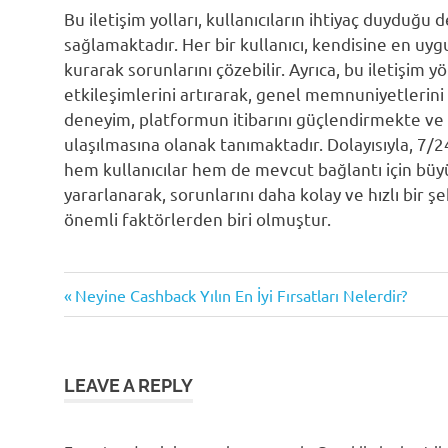
Bu iletişim yolları, kullanıcıların ihtiyaç duyduğu d
sağlamaktadır. Her bir kullanıcı, kendisine en uygu
kurarak sorunlarını çözebilir. Ayrıca, bu iletişim y
etkileşimlerini artırarak, genel memnuniyetlerini
deneyim, platformun itibarını güçlendirmekte ve 
ulaşılmasına olanak tanımaktadır. Dolayısıyla, 7/2
hem kullanıcılar hem de mevcut bağlantı için büy
yararlanarak, sorunlarını daha kolay ve hızlı bir ş
önemli faktörlerden biri olmuştur.
7/24
Previous
Yazı
Neyine Cashback Yılın En İyi Fırsatları Nelerdir?
destek
Post:
gezinmesi
çevrimiçi
yardım
LEAVE A REPLY
kullanıcı
memnuniyeti