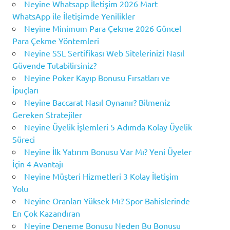
Neyine Whatsapp İletişim 2026 Mart
WhatsApp ile İletişimde Yenilikler
Neyine Minimum Para Çekme 2026 Güncel
Para Çekme Yöntemleri
Neyine SSL Sertifikası Web Sitelerinizi Nasıl
Güvende Tutabilirsiniz?
Neyine Poker Kayıp Bonusu Fırsatları ve
İpuçları
Neyine Baccarat Nasıl Oynanır? Bilmeniz
Gereken Stratejiler
Neyine Üyelik İşlemleri 5 Adımda Kolay Üyelik
Süreci
Neyine İlk Yatırım Bonusu Var Mı? Yeni Üyeler
İçin 4 Avantajı
Neyine Müşteri Hizmetleri 3 Kolay İletişim
Yolu
Neyine Oranları Yüksek Mı? Spor Bahislerinde
En Çok Kazandıran
Neyine Deneme Bonusu Neden Bu Bonusu