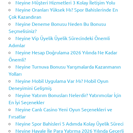
Neyine Müşteri Hizmetleri 3 Kolay İletişim Yolu
Neyine Oranları Yüksek Mı? Spor Bahislerinde En
Çok Kazandıran
Neyine Deneme Bonusu Neden Bu Bonusu
Seçmelisiniz?
Neyine Vip Üyelik Üyelik Sürecindeki Önemli
Adımlar
Neyine Hesap Doğrulama 2026 Yılında Ne Kadar
Önemli?
Neyine Turnuva Bonusu Yarışmalarda Kazanmanın
Yolları
Neyine Mobil Uygulama Var Mı? Mobil Oyun
Deneyimini Gelişmiş
Neyine Yatırım Bonusları Nelerdir? Yatırımcılar İçin
En İyi Seçenekler
Neyine Canlı Casino Yeni Oyun Seçenekleri ve
Fırsatlar
Neyine Spor Bahisleri 5 Adımda Kolay Üyelik Süreci
Neyine Havale İle Para Yatırma 2026 Yılında Geçerli