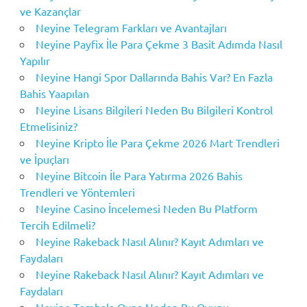
ve Kazançlar
Neyine Telegram Farkları ve Avantajları
Neyine Payfix İle Para Çekme 3 Basit Adımda Nasıl
Yapılır
Neyine Hangi Spor Dallarında Bahis Var? En Fazla
Bahis Yaapılan
Neyine Lisans Bilgileri Neden Bu Bilgileri Kontrol
Etmelisiniz?
Neyine Kripto İle Para Çekme 2026 Mart Trendleri
ve İpuçları
Neyine Bitcoin İle Para Yatırma 2026 Bahis
Trendleri ve Yöntemleri
Neyine Casino İncelemesi Neden Bu Platform
Tercih Edilmeli?
Neyine Rakeback Nasıl Alınır? Kayıt Adımları ve
Faydaları
Neyine Rakeback Nasıl Alınır? Kayıt Adımları ve
Faydaları