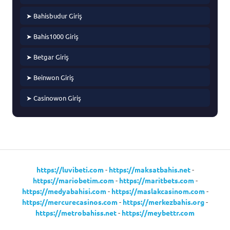
➤ Bahisbudur Giriş
➤ Bahis1000 Giriş
➤ Betgar Giriş
➤ Beinwon Giriş
➤ Casinowon Giriş
https://luvibeti.com
-
https://maksatbahis.net
-
https://mariobetim.com
-
https://maritbets.com
-
https://medyabahisi.com
-
https://maslakcasinom.com
-
https://mercurecasinos.com
-
https://merkezbahis.org
-
https://metrobahiss.net
-
https://meybettr.com