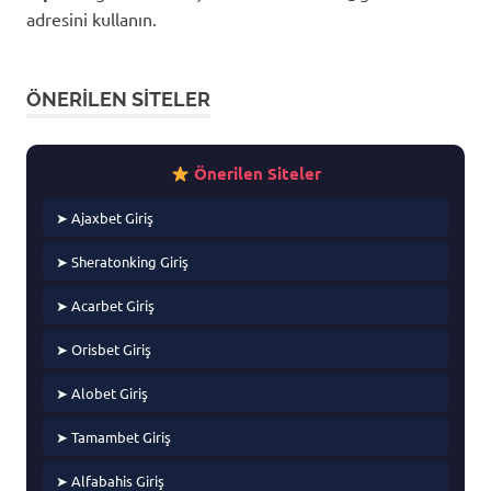
adresini kullanın.
ÖNERILEN SITELER
Önerilen Siteler
➤ Ajaxbet Giriş
➤ Sheratonking Giriş
➤ Acarbet Giriş
➤ Orisbet Giriş
➤ Alobet Giriş
➤ Tamambet Giriş
➤ Alfabahis Giriş