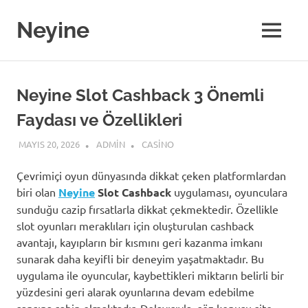
Skip
to
Neyine
MENU
content
Neyine Slot Cashback 3 Önemli
Faydası ve Özellikleri
MAYIS 20, 2026
ADMIN
CASINO
Çevrimiçi oyun dünyasında dikkat çeken platformlardan
biri olan
Neyine
Slot Cashback
uygulaması, oyunculara
sunduğu cazip fırsatlarla dikkat çekmektedir. Özellikle
slot oyunları meraklıları için oluşturulan cashback
avantajı, kayıpların bir kısmını geri kazanma imkanı
sunarak daha keyifli bir deneyim yaşatmaktadır. Bu
uygulama ile oyuncular, kaybettikleri miktarın belirli bir
yüzdesini geri alarak oyunlarına devam edebilme
şansına sahip olmaktadır. Dolayısıyla, söz konusu site