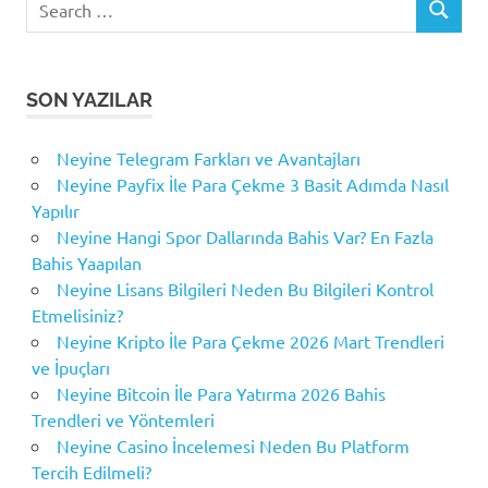
SEARCH
for:
SON YAZILAR
Neyine Telegram Farkları ve Avantajları
Neyine Payfix İle Para Çekme 3 Basit Adımda Nasıl
Yapılır
Neyine Hangi Spor Dallarında Bahis Var? En Fazla
Bahis Yaapılan
Neyine Lisans Bilgileri Neden Bu Bilgileri Kontrol
Etmelisiniz?
Neyine Kripto İle Para Çekme 2026 Mart Trendleri
ve İpuçları
Neyine Bitcoin İle Para Yatırma 2026 Bahis
Trendleri ve Yöntemleri
Neyine Casino İncelemesi Neden Bu Platform
Tercih Edilmeli?