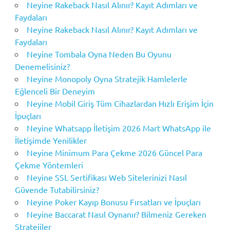
Neyine Rakeback Nasıl Alınır? Kayıt Adımları ve
Faydaları
Neyine Rakeback Nasıl Alınır? Kayıt Adımları ve
Faydaları
Neyine Tombala Oyna Neden Bu Oyunu
Denemelisiniz?
Neyine Monopoly Oyna Stratejik Hamlelerle
Eğlenceli Bir Deneyim
Neyine Mobil Giriş Tüm Cihazlardan Hızlı Erişim İçin
İpuçları
Neyine Whatsapp İletişim 2026 Mart WhatsApp ile
İletişimde Yenilikler
Neyine Minimum Para Çekme 2026 Güncel Para
Çekme Yöntemleri
Neyine SSL Sertifikası Web Sitelerinizi Nasıl
Güvende Tutabilirsiniz?
Neyine Poker Kayıp Bonusu Fırsatları ve İpuçları
Neyine Baccarat Nasıl Oynanır? Bilmeniz Gereken
Stratejiler