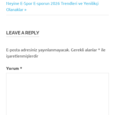
gezinmesi
Oyun
Next
Neyine E-Spor E-sporun 2026 Trendleri ve Yenilikçi
Platformu
Post:
Olanaklar
Sadakat
Programı
LEAVE A REPLY
E-posta adresiniz yayınlanmayacak.
Gerekli alanlar
*
ile
işaretlenmişlerdir
Yorum
*