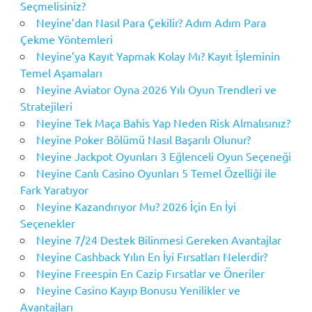
Seçmelisiniz?
Neyine’dan Nasıl Para Çekilir? Adım Adım Para
Çekme Yöntemleri
Neyine’ya Kayıt Yapmak Kolay Mı? Kayıt İşleminin
Temel Aşamaları
Neyine Aviator Oyna 2026 Yılı Oyun Trendleri ve
Stratejileri
Neyine Tek Maça Bahis Yap Neden Risk Almalısınız?
Neyine Poker Bölümü Nasıl Başarılı Olunur?
Neyine Jackpot Oyunları 3 Eğlenceli Oyun Seçeneği
Neyine Canlı Casino Oyunları 5 Temel Özelliği ile
Fark Yaratıyor
Neyine Kazandırıyor Mu? 2026 İçin En İyi
Seçenekler
Neyine 7/24 Destek Bilinmesi Gereken Avantajlar
Neyine Cashback Yılın En İyi Fırsatları Nelerdir?
Neyine Freespin En Cazip Fırsatlar ve Öneriler
Neyine Casino Kayıp Bonusu Yenilikler ve
Avantajları