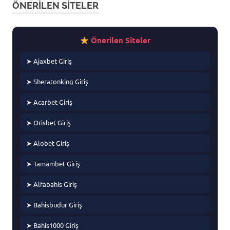
ÖNERILEN SITELER
Önerilen Siteler
➤ Ajaxbet Giriş
➤ Sheratonking Giriş
➤ Acarbet Giriş
➤ Orisbet Giriş
➤ Alobet Giriş
➤ Tamambet Giriş
➤ Alfabahis Giriş
➤ Bahisbudur Giriş
➤ Bahis1000 Giriş