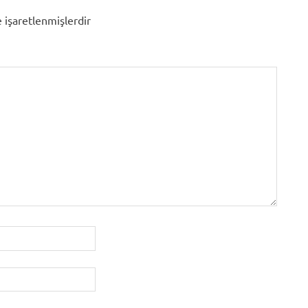
e işaretlenmişlerdir