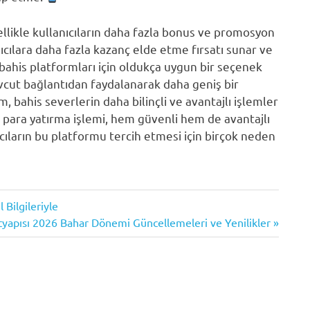
nellikle kullanıcıların daha fazla bonus ve promosyon
ıcılara daha fazla kazanç elde etme fırsatı sunar ve
 bahis platformları için oldukça uygun bir seçenek
evcut bağlantıdan faydalanarak daha geniş bir
, bahis severlerin daha bilinçli ve avantajlı işlemler
e para yatırma işlemi, hem güvenli hem de avantajlı
cıların bu platformu tercih etmesi için birçok neden
 Bilgileriyle
tyapısı 2026 Bahar Dönemi Güncellemeleri ve Yenilikler