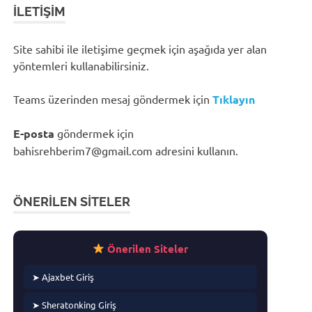
İLETIŞIM
Site sahibi ile iletişime geçmek için aşağıda yer alan
yöntemleri kullanabilirsiniz.
Teams üzerinden mesaj göndermek için
Tıklayın
E-posta
göndermek için
bahisrehberim7@gmail.com
adresini kullanın.
ÖNERILEN SITELER
Önerilen Siteler
➤ Ajaxbet Giriş
➤ Sheratonking Giriş