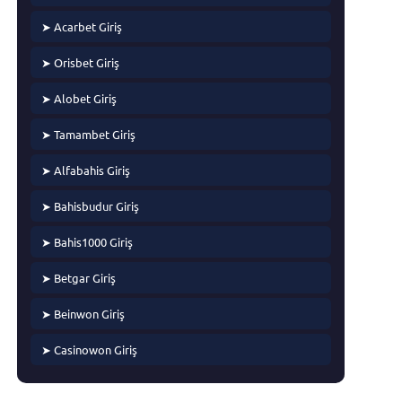
➤ Acarbet Giriş
➤ Orisbet Giriş
➤ Alobet Giriş
➤ Tamambet Giriş
➤ Alfabahis Giriş
➤ Bahisbudur Giriş
➤ Bahis1000 Giriş
➤ Betgar Giriş
➤ Beinwon Giriş
➤ Casinowon Giriş