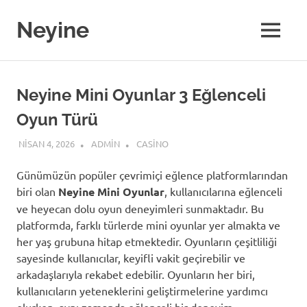
Skip
to
Neyine
MENU
content
Neyine Mini Oyunlar 3 Eğlenceli
Oyun Türü
NISAN 4, 2026
ADMIN
CASINO
Günümüzün popüler çevrimiçi eğlence platformlarından
biri olan
Neyine Mini Oyunlar
, kullanıcılarına eğlenceli
ve heyecan dolu oyun deneyimleri sunmaktadır. Bu
platformda, farklı türlerde mini oyunlar yer almakta ve
her yaş grubuna hitap etmektedir. Oyunların çeşitliliği
sayesinde kullanıcılar, keyifli vakit geçirebilir ve
arkadaşlarıyla rekabet edebilir. Oyunların her biri,
kullanıcıların yeteneklerini geliştirmelerine yardımcı
olurken, aynı zamanda eğlenceli bir deneyim