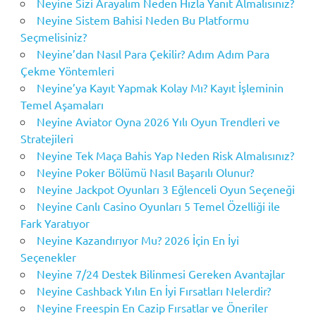
Neyine Sizi Arayalım Neden Hızla Yanıt Almalısınız?
Neyine Sistem Bahisi Neden Bu Platformu
Seçmelisiniz?
Neyine’dan Nasıl Para Çekilir? Adım Adım Para
Çekme Yöntemleri
Neyine’ya Kayıt Yapmak Kolay Mı? Kayıt İşleminin
Temel Aşamaları
Neyine Aviator Oyna 2026 Yılı Oyun Trendleri ve
Stratejileri
Neyine Tek Maça Bahis Yap Neden Risk Almalısınız?
Neyine Poker Bölümü Nasıl Başarılı Olunur?
Neyine Jackpot Oyunları 3 Eğlenceli Oyun Seçeneği
Neyine Canlı Casino Oyunları 5 Temel Özelliği ile
Fark Yaratıyor
Neyine Kazandırıyor Mu? 2026 İçin En İyi
Seçenekler
Neyine 7/24 Destek Bilinmesi Gereken Avantajlar
Neyine Cashback Yılın En İyi Fırsatları Nelerdir?
Neyine Freespin En Cazip Fırsatlar ve Öneriler