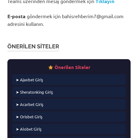
Teams üzerinden mesaj göndermek için
Tıklayın
E-posta
göndermek için
bahisrehberim7@gmail.com
adresini kullanın.
ÖNERILEN SITELER
Önerilen Siteler
➤ Ajaxbet Giriş
➤ Sheratonking Giriş
➤ Acarbet Giriş
➤ Orisbet Giriş
➤ Alobet Giriş