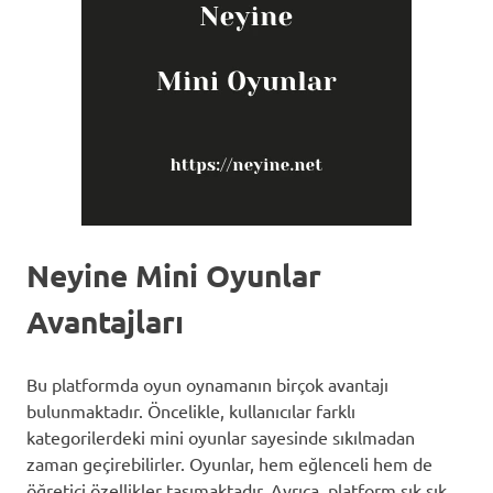
Neyine Mini Oyunlar
Avantajları
Bu platformda oyun oynamanın birçok avantajı
bulunmaktadır. Öncelikle, kullanıcılar farklı
kategorilerdeki mini oyunlar sayesinde sıkılmadan
zaman geçirebilirler. Oyunlar, hem eğlenceli hem de
öğretici özellikler taşımaktadır. Ayrıca, platform sık sık