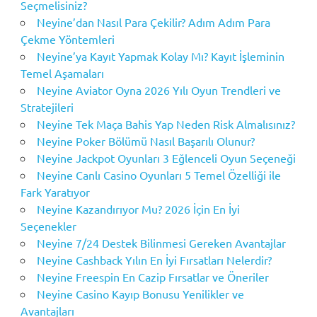
Seçmelisiniz?
Neyine’dan Nasıl Para Çekilir? Adım Adım Para
Çekme Yöntemleri
Neyine’ya Kayıt Yapmak Kolay Mı? Kayıt İşleminin
Temel Aşamaları
Neyine Aviator Oyna 2026 Yılı Oyun Trendleri ve
Stratejileri
Neyine Tek Maça Bahis Yap Neden Risk Almalısınız?
Neyine Poker Bölümü Nasıl Başarılı Olunur?
Neyine Jackpot Oyunları 3 Eğlenceli Oyun Seçeneği
Neyine Canlı Casino Oyunları 5 Temel Özelliği ile
Fark Yaratıyor
Neyine Kazandırıyor Mu? 2026 İçin En İyi
Seçenekler
Neyine 7/24 Destek Bilinmesi Gereken Avantajlar
Neyine Cashback Yılın En İyi Fırsatları Nelerdir?
Neyine Freespin En Cazip Fırsatlar ve Öneriler
Neyine Casino Kayıp Bonusu Yenilikler ve
Avantajları