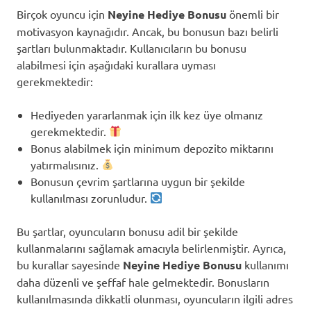
Birçok oyuncu için
Neyine Hediye Bonusu
önemli bir
motivasyon kaynağıdır. Ancak, bu bonusun bazı belirli
şartları bulunmaktadır. Kullanıcıların bu bonusu
alabilmesi için aşağıdaki kurallara uyması
gerekmektedir:
Hediyeden yararlanmak için ilk kez üye olmanız
gerekmektedir.
Bonus alabilmek için minimum depozito miktarını
yatırmalısınız.
Bonusun çevrim şartlarına uygun bir şekilde
kullanılması zorunludur.
Bu şartlar, oyuncuların bonusu adil bir şekilde
kullanmalarını sağlamak amacıyla belirlenmiştir. Ayrıca,
bu kurallar sayesinde
Neyine Hediye Bonusu
kullanımı
daha düzenli ve şeffaf hale gelmektedir. Bonusların
kullanılmasında dikkatli olunması, oyuncuların ilgili adres