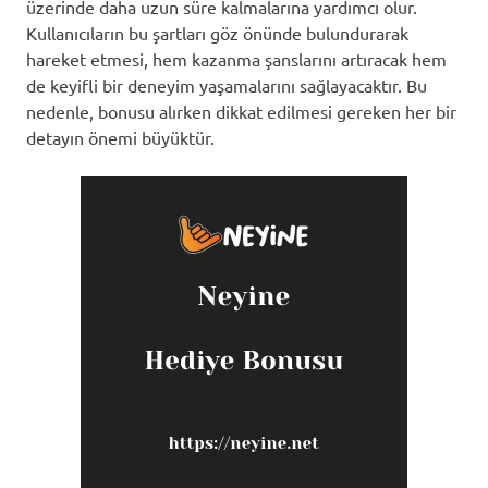
üzerinde daha uzun süre kalmalarına yardımcı olur.
Kullanıcıların bu şartları göz önünde bulundurarak
hareket etmesi, hem kazanma şanslarını artıracak hem
de keyifli bir deneyim yaşamalarını sağlayacaktır. Bu
nedenle, bonusu alırken dikkat edilmesi gereken her bir
detayın önemi büyüktür.