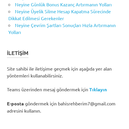
Neyine Günlük Bonus Kazanç Artırmanın Yolları
Neyine Üyelik Silme Hesap Kapatma Sürecinde
Dikkat Edilmesi Gerekenler
Neyine Çevrim Şartları Sonuçları Hızla Artırmanın
Yolları
İLETIŞIM
Site sahibi ile iletişime geçmek için aşağıda yer alan
yöntemleri kullanabilirsiniz.
Teams üzerinden mesaj göndermek için
Tıklayın
E-posta
göndermek için
bahisrehberim7@gmail.com
adresini kullanın.